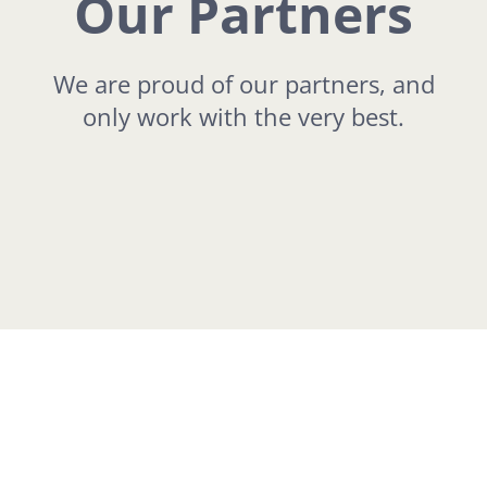
Our Partners
We are proud of our partners, and
only work with the very best.
370 S King Rd. San Jose, CA, 95116
Phone: (408) 824-2470
Email:
decoloresCconsulting@gmail.com
Search
Join Our Team
for: